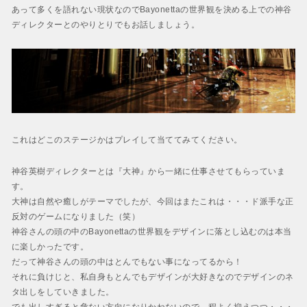
BAYONETTA 2
あって多くを語れない現状なのでBayonettaの世界観を決める上での神谷
ベヨネッタ2
ディレクターとのやりとりでもお話しましょう。
BAYONETTA
ベヨネッタ
これはどこのステージかはプレイして当ててみてください。
神谷英樹ディレクターとは『大神』から一緒に仕事させてもらっていま
す。
大神は自然や癒しがテーマでしたが、今回はまたこれは・・・ド派手な正
反対のゲームになりました（笑）
神谷さんの頭の中のBayonettaの世界観をデザインに落とし込むのは本当
に楽しかったです。
だって神谷さんの頭の中はとんでもない事になってるから！
それに負けじと、私自身もとんでもデザインが大好きなのでデザインのネ
タ出しをしていきました。