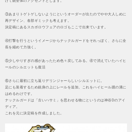
けて銃全体のアクセントとします。
③あまりトゲトゲしないようにというオーダーが出たのでやや大人しめに
再デザイン、各部ギミックも考えます。
決定稿にあるスカボロウフェアのロゴもここで出来ています。
④打撃を行うというイメージからナックルガードをそれっぽく、さらに全
長を縮めて力強く。
⑤少しやりすぎの感があったため色々戻してみる。④で消えていたハイヒ
ールのシルエットも復活
⑥さらに最初に立ち返りデリンジャーらしいシルエットに。
足にも装着するため銃身の上にレールを追加。これをハイヒール踵の溝に
はめるわけです。
ナックルガードは「古いハサミ」を思わせる物にというのは神谷Dのアイ
ディア。
これを元に決定稿を作成しました。