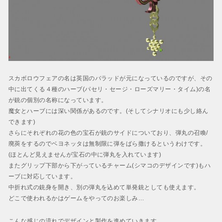
スカボロウフェアの名は英国のバラッドが元になっているのですが、その
中に出てくる４種のハーブ(パセリ・セージ・ローズマリー・タイム)の名
が銃の個別の名称になっています。
魔女とハーブには深い関係があるのです。(そしてシナリオにも少し絡ん
できます)
さらにそれぞれの花の色の宝石が銃のサイドについており、弾丸の召喚/
廃莢をするのでベヨネッタは無制限に弾をばら撒けるというわけです。
(ほとんど見えませんが宝石の中に弾丸を入れています)
またグリップ下部から下がっているチャーム(シマコのデザインです)もハ
ーブに対応しています。
中折れ式の銃身を開き、別の弾丸を込めて単発銃としても使えます。
どこで使われるかはゲームをやってのお楽しみ…
こんな感じの流れでデザインと製作を進めていきます。