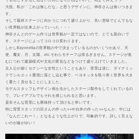
でも出しすぎると危ない方向になりかねないので、程よく抑えつつ・・・
大抵、私が「これは無しだな」と思うデザインに、神谷さんは食いつきま
す。
そして最終ステージに向かうにつれて盛り上がり、良い意味でとんでもな
い世界観が出来上がっていった・・・
神谷さんとのゲーム作りは世界観が一定ではないので、とても面白いで
す。ステージによってコロコロ変わります。
しかしBayonettaの世界観の中で決まっているものがいくつかあり、天
使、魔女、月、太陽、etc.それらモチーフは揺るぎません。ステージが進
むにつれて建築様式や文化の変化などをつけて盛り上げていきました。
主人公が細くセクシーな女性ということもあり、背景は逆に、ダイナミッ
クでシルエット重視に落とし込む事で、ベヨネッタを取り巻く世界を大き
く重たく見せることにしました。
モデルスタッフもデザイン画を生かしたステージ製作をしてくれているの
で、プレイアブルでもそれを感じられると思います。
是非そんな背景にも興味持って頂けると幸いです。
特に背景スタッフの宗さんの作った○○や白井の作った○○なんか、中には
「なんだこれー！」となるような仕上がりで、印象的です。詳しく言えな
いのが歯がゆい！