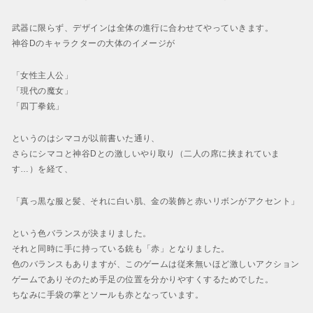
武器に限らず、デザインは全体の進行に合わせてやっていきます。
神谷Dのキャラクターの大体のイメージが
「女性主人公」
「現代の魔女」
「四丁拳銃」
というのはシマコが以前書いた通り、
さらにシマコと神谷Dとの激しいやり取り（二人の席に挟まれていま
す…）を経て、
「真っ黒な服と髪、それに白い肌、金の装飾と赤いリボンがアクセント」
という色バランスが決まりました。
それと同時に手に持っている銃も「赤」となりました。
色のバランスもありますが、このゲームは従来無いほど激しいアクション
ゲームでありそのため手足の位置を分かりやすくするためでした。
ちなみに手袋の掌とソールも赤となっています。