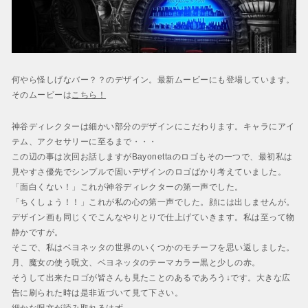
何やら怪しげなバー？？のデザイン。最新ムービーにも登場しています。
そのムービーは
こちら！
神谷ディレクターは細かい部分のデザインにこだわります。キャラにアイ
テム、アクセサリーに至るまで・・・
この辺の事は次回お話しますがBayonettaのロゴもその一つで、最初私は
見やすさ優先でシンプルで固いデザインのロゴばかり考えていました。
「面白くない！」これが神谷ディレクターの第一声でした。
「ちくしょう！！」これが私の心の第一声でした。顔には出しませんが。
デザイン画も同じくでこんなやりとりで仕上げていきます。私は至って物
静かですが。
そこで、私はベヨネッタの世界のいくつかのモチーフを思い返しました。
月、魔女の使う呪文、ベヨネッタのテーマカラー黒と少しの赤。
そうして出来たロゴが皆さんも見たことのあるであろう↓です。大きな広
告に刷られた時は是非近づいて見て下さい。