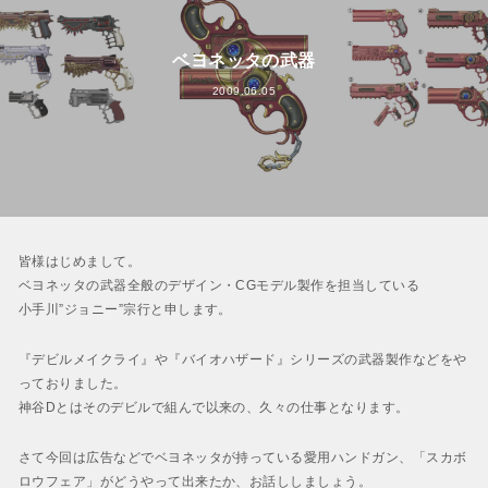
ベヨネッタの武器
2009.06.05
皆様はじめまして。
ベヨネッタの武器全般のデザイン・CGモデル製作を担当している
小手川”ジョニー”宗行と申します。
『デビルメイクライ』や『バイオハザード』シリーズの武器製作などをや
っておりました。
神谷Dとはそのデビルで組んで以来の、久々の仕事となります。
さて今回は広告などでベヨネッタが持っている愛用ハンドガン、「スカボ
ロウフェア」がどうやって出来たか、お話ししましょう。