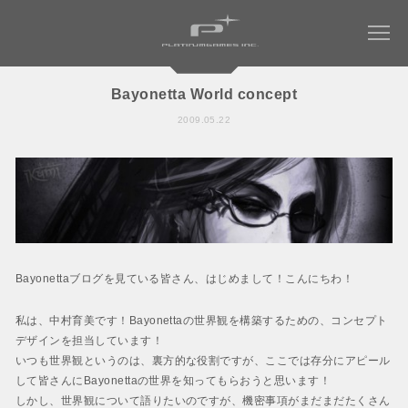
Bayonetta World concept
2009.05.22
COMPANY
WORKS
会社情報トップ
会社概要
MAGAZINE
すべてのタイトル
社長メッセージ
ミュータントタートルズ：ラスト・ローニン
RECRUIT
社名について
Bayonettaブログを見ている皆さん、はじめまして！こんにちわ！
NINJA GAIDEN 4
WORK ENVIRONMENT
パーパス ＆ バリュー
ベヨネッタ オリジンズ:
私は、中村育美です！Bayonettaの世界観を構築するための、コンセプト
会社からのお知らせ
セレッサと迷子の悪魔
デザインを担当しています！
CONTACT
いつも世界観というのは、裏方的な役割ですが、ここでは存分にアピール
アクセス
BAYONETTA 3
して皆さんにBayonettaの世界を知ってもらおうと思います！
ベヨネッタ3
しかし、世界観について語りたいのですが、機密事項がまだまだたくさん