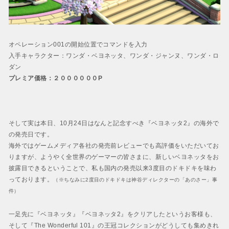
オペレーション001の開始位置でコマンドを入力
入手キャラクター：ワンダ・ベヨネッタ、ワンダ・ジャンヌ、ワンダ・ロ
ダン
プレミア価格：２００００００P
そして実は本日、10月24日はなんと記念すべき
『ベヨネッタ2』の海外で
の発売日
です。
海外ではゲームメディア各社の発売前レビューでも高評価をいただいてお
りますが、ようやく全世界のゲーマーの皆さまに、新しいベヨネッタをお
披露目できるということで、私も国内の発売以来3度目のドキドキを味わ
っております。
（※ちなみに2度目のドキドキは神谷ディレクターの「あのさー」事
件）
一足先に『ベヨネッタ』『ベヨネッタ2』をクリアしたというお客様も、
そして『The Wonderful 101』の王冠コレクションがどうしても集めきれ