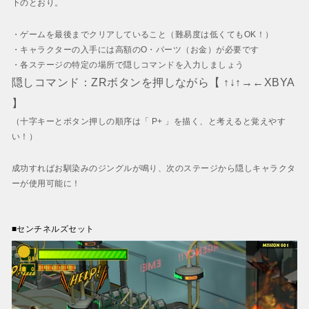
下のとおり。
・
ゲームを最後までクリアしていること
（難易度は低くてもOK！）
・キャラクターの入手には
高額のO・パーツ（お金）が必要です
・各ステージの
特定の場所で隠しコマンドを入力しましょう
隠しコマンド：ZRボタンを押しながら【 ↑↓↑→←XBYA
】
（十字キーとボタン押しの順序は
「 P+ 」を描く
、と考えると覚えやす
い！）
成功すればお馴染みのジングルが鳴り、次のステージから隠しキャラクタ
ーが使用可能に！
■センチネルズセット