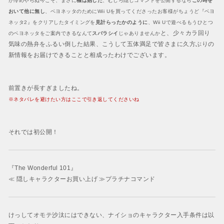
が冷めやらぬ今こそ、まさに
機は熟した
、むしろ隠しコマンドを公開するなら
この時を
おいて他に無し
、ベヨネッタのためにWii Uを買ってくださったお客様がちょうど『ベヨ
ネッタ2』をクリアしたタイミングを
見計らったかのように
、Wii Uで遊べるもうひとつ
と、少々カラ回り
のベヨネッタをご案内できるなんて
スバラシイ
じゃありませんか
気味の熱弁をふるい倒した結果、こうして
五体満足
で皆さまに久方ぶりの
新情報をお届けできることと相成ったわけでございます。
前置きが長すぎましたね。
※ネタバレを避けたい方はここで引き返してくださいね
それでは
初公開！
『The Wonderful 101』
≪ 隠しキャラクターお買い上げ ≫
プラチナコマンド
けっしてオモテ沙汰にはできない、ナイショのキャラクター入手条件は以