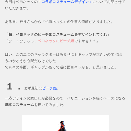
BAYONETTA 2
今回はベヨネッタの
「コラボコスチュームデザイン」
についてお話させて
ベヨネッタ2
いただきます。
BAYONETTA
ある日、神谷さんから『ベヨネッタ』の仕事の依頼が入りました。
ベヨネッタ
「趙、ベヨネッタのピーチ姫コスチュームをデザインしてくれ」
「ひ・・ひぃぃっ、
ベヨネッタにピーチ姫
ですかぁ！？」
はい、この二つのキャラクターはあまりにもギャップが大きいので 似合
うのかどうか心配だらけでした。
でもその半面、ギャップがあって逆に面白そうかも、と思いました。
１．
まず最初は
ピーチ姫
。
一応デザインの案出しが必要なので、バリエーションを描くベースになる
基本コスチューム
を描いてみました。