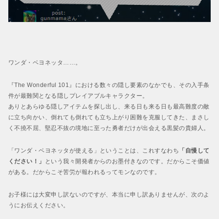
ワンダ・ベヨネッタ
……。
『The Wonderful 101』における数々の隠し要素のなかでも、その入手条
件が
最難関
となる隠しプレイアブルキャラクター。
ありとあらゆる隠しアイテムを探し出し、来る日も来る日も最高難度の敵
に立ち向かい、倒れても倒れても立ち上がり困難を克服してきた、まさし
く不撓不屈、堅忍不抜の境地に至った勇者だけが出会える黒髪の貴婦人。
「ワンダ・ベヨネッタが使える」ということは、これすなわち
「自慢して
ください！」
という我々開発者からのお墨付きなのです。だからこそ価値
がある。だからこそ苦労が報われるってモンなのです。
お子様には大変申し訳ないのですが、本当に申し訳ありませんが、次のよ
うにお伝えください。