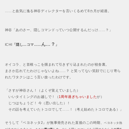
……と血気に逸る神谷ディレクターを言いくるめて
8カ月が経過。
神谷
「あのさー、隠しコマンドっていつ公開するんだっけ……？」
ん…？
ICHI
「隠し…コマ……
」
オイコラ、と首根っこを掴まれて引きずり込まれたのが校舎裏。
まさか忘れてたわけじゃないよね……？
と笑ってない笑顔でにじり寄ら
れたワタクシはこう言い放ったわけです。
「さすが神谷さん！
（よくぞ覚えていました）
いいタイミングのお越しで！
（
1周年過ぎちゃいました
が）
じつはちょうど！ 今
（思い出した）
！
その話を考えていたトコロでして……！
（考え始めたトコロである）
」
そうして『ベヨネッタ2』が無事発売された直後のこの時期、
ベヨネッタ熱