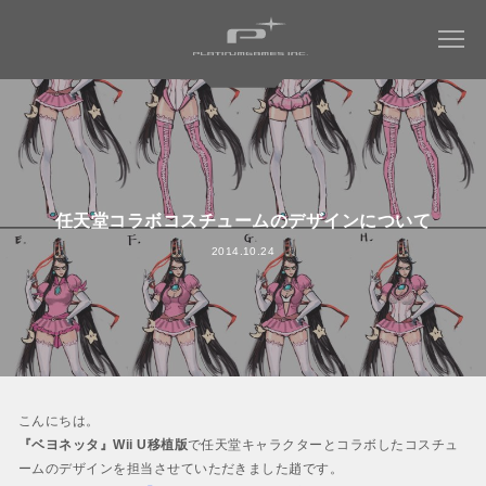
COMPANY
WORKS
会社情報トップ
任天堂コラボコスチュームのデザインについて
会社概要
2014.10.24
MAGAZINE
すべてのタイトル
社長メッセージ
ミュータントタートルズ：ラスト・ローニン
RECRUIT
社名について
NINJA GAIDEN 4
WORK ENVIRONMENT
パーパス ＆ バリュー
ベヨネッタ オリジンズ:
会社からのお知らせ
セレッサと迷子の悪魔
CONTACT
こんにちは。
アクセス
BAYONETTA 3
『ベヨネッタ』Wii U移植版
で任天堂キャラクターとコラボしたコスチュ
ベヨネッタ3
ームのデザインを担当させていただきました趙です。