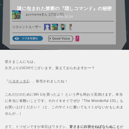
謎に包まれた禁断の『隠しコマンド』の秘密
2014.10.24
皆さまこんにちは。
久方ぶりのICHIでございます。覚えておられますかー？
『
ベヨネッタ2
』、発売されましたね！
これだけのためにWii Uを買ったよ！ という声も時おり見掛けます。本当
に本当に有難いことです。そのイキオイでぜひ『The Wonderful 101』も
お買い上げください！（と、このサイトに書いてもイミがないかもしれま
せんが…）
さて、トツゼンですが本日はワタクシ、
皆さまに白状せねばならぬこと
が