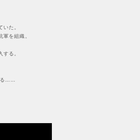
ていた。
抗軍を組織。
入する。
なる……