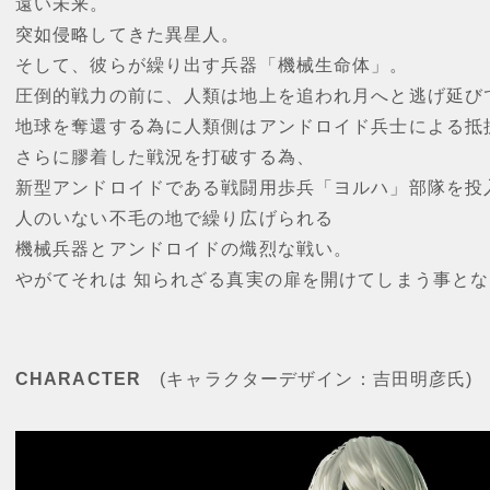
遠い未来。
突如侵略してきた異星人。
そして、彼らが繰り出す兵器「機械生命体」。
圧倒的戦力の前に、人類は地上を追われ月へと逃げ延び
地球を奪還する為に人類側はアンドロイド兵士による抵
さらに膠着した戦況を打破する為、
新型アンドロイドである戦闘用歩兵「ヨルハ」部隊を投
人のいない不毛の地で繰り広げられる
機械兵器とアンドロイドの熾烈な戦い。
やがてそれは 知られざる真実の扉を開けてしまう事と
CHARACTER
(キャラクターデザイン：吉田明彦氏)