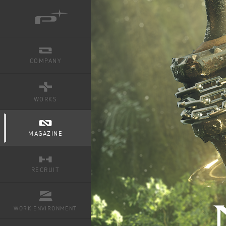
COMPANY
WORKS
ミュータントタートルズ：ラスト・ローニン
MAGAZINE
NINJA GAIDEN 4
RECRUIT
ベヨネッタ オリジンズ:
セレッサと迷子の悪魔
WORK ENVIRONMENT
BAYONETTA 3
ベヨネッタ3