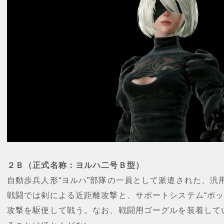
２Ｂ（正式名称：ヨルハ二号Ｂ型）
自動歩兵人形“ヨルハ”部隊の一員として派遣された、汎
戦闘では剣による近距離攻撃と、サポートシステム“ポッ
攻撃を駆使して戦う。なお、戦闘用ゴーグルを装着して