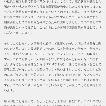
い社員は在宅勤務で開発作業を行います。こうして、感染状況が悪化した
場合や国や地方自治体から外出自粛要請が発令されたような場合にはスム
ーズに全社員が在宅勤務を行えるというものです。単純に言うと機材が２
倍必要ですしセキュリティの強化も必要ですからコストがかかりますが、
開発会社としての生命線を確保するために決断しました。この二重化の準
備が先月にすべて完了し、これからはこの体制で開発作業を加速していけ
ればと考えています。
そしてこうしたインフラ整備と並行して重要なのが、人間の情緒部分の関
わりだと思います。最近開始したのが、私と社員５名の計６名で行うラン
チ会（通称「SATO’S TABLE」）です。ランチ会といってもZOOM越しで
すが。これでどれくらい人間関係を豊かにできるかはわからないのです
が、少なくとも顔を見ながら（ZOOMですが）一緒にご飯を食べることで
普段は気づかないことにお互い気づくと思いますし、こういうことが心理
的にはプラスに働くと思います。そして気づいたのですが、リアルなラン
チ会よりもお互いにリラックスしているように感じます。これは副産物で
すね。このランチ会、回を重ねるといろんなことが見えてくると期待して
います。
毎回同じことを言っているような気がしますが、新型コロナウイルスの状