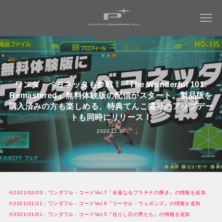
COMPANY
ワンダ・ベヨネッタも参戦！『The Wonderful 101:
Remastered』無料体験版の配信がスタート。製品版を
WORKS
会社情報トップ
購入済みの方も楽しめる、特典てんこ盛りのアップデー
会社概要
トも同時にリリース！
MAGAZINE
すべてのタイトル
社長メッセージ
2020.11.30
ミュータントタートルズ：ラスト・ローニン
RECRUIT
社名について
NINJA GAIDEN 4
WORK ENVIRONMENT
パーパス ＆ バリュー
ベヨネッタ オリジンズ:
会社からのお知らせ
セレッサと迷子の悪魔
CONTACT
※2021/02/03：ワンダフル・コードVol.7『永遠なるプラチナの輝き』の情報を追加
アクセス
BAYONETTA 3
※2021/01/11：ワンダフル・コードVol.6『リーサル・ウェポンズ』の情報を追加
ベヨネッタ3
※2021/01/01：ワンダフル・コードVol.5『在りし日の男たち』の情報を追加