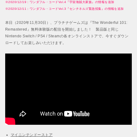
BAYONETTA 2
※2020/12/19：ワンダフル・コードVol.4『宇宙海賊大家族』の情報を追加
ベヨネッタ2
※2020/12/11：ワンダフル・コードVol.3『センチネルズ緊急招集』の情報を追加
BAYONETTA
本日（2020年11月30日）、プラチナゲームズは『The Wonderful 101:
ベヨネッタ
Remastered』無料体験版の配信を開始しました！ 製品版と同じ
Nintendo Switch / PS4 / Steamの各オンラインストアで、今すぐダウン
ロードしてお楽しみいただけます。
マイニンテンドーストア