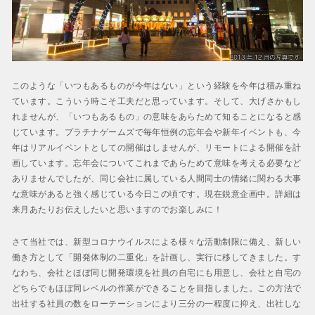
このような「いつもあるものが今年はない」という経験を今年は積み重ね
ています。こういう時こそ工夫だと思っています。そして、大げさかもし
れませんが、「いつもあるもの」の意味をあらためて知ることになると感
じています。プラチナゲームズで毎年恒例の忘年会や新年イベントも、今
年はリアルイベントとしての開催はしませんが、リモートによる開催を計
画しています。忘年会についてこれまであらためて意味を考える必要など
ありませんでしたが、同じ会社に属している人間同士の情緒に関わる大事
な意味があると強く感じている今日この頃です。現在鋭意企画中。詳細は
来月あたりお伝えしたいと思いますのでお楽しみに！
さて当社では、新型コロナウイルスによる様々な活動制限に備え、新しい
働き方として「開発体制の二重化」を計画し、実行に移してきました。す
なわち、会社とほぼ同じ開発環境を社員の自宅にも用意し、会社と自宅の
どちらでもほぼ同レベルの作業ができることを目指しました。この方法で
出社する社員の数をローテーションにより三分の一程度に抑え、出社しな