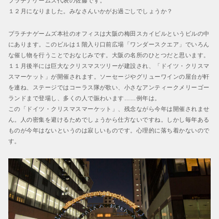
プラチナゲームズ代表の佐藤です。
１２月になりました。みなさんいかがお過ごしでしょうか？
プラチナゲームズ本社のオフィスは大阪の梅田スカイビルというビルの中
にあります。このビルは１階入り口前広場「ワンダースクエア」でいろん
な催し物を行うことでおなじみです。大阪の名所のひとつだと思います。
１１月後半には巨大なクリスマスツリーが建設され、「ドイツ・クリスマ
スマーケット」が開催されます。ソーセージやグリューワインの屋台が軒
を連ね、ステージではコーラス隊が歌い、小さなアンティークメリーゴー
ランドまで登場し、多くの人で賑わいます……例年は。
この「ドイツ・クリスマスマーケット」、残念ながら今年は開催されませ
ん。人の密集を避けるためでしょうから仕方ないですね。しかし毎年ある
ものが今年はないというのは寂しいものです。心理的に落ち着かないので
す。