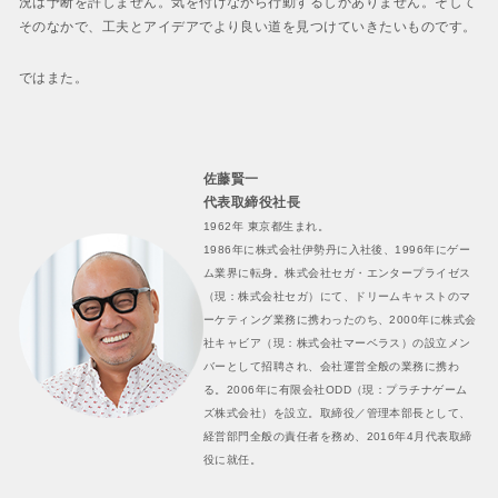
況は予断を許しません。気を付けながら行動するしかありません。そして
そのなかで、工夫とアイデアでより良い道を見つけていきたいものです。
ではまた。
佐藤賢一
代表取締役社長
1962年 東京都生まれ。
1986年に株式会社伊勢丹に入社後、1996年にゲー
ム業界に転身。株式会社セガ・エンタープライゼス
（現：株式会社セガ）にて、ドリームキャストのマ
ーケティング業務に携わったのち、2000年に株式会
社キャビア（現：株式会社マーベラス）の設立メン
バーとして招聘され、会社運営全般の業務に携わ
る。2006年に有限会社ODD（現：プラチナゲーム
ズ株式会社）を設立。取締役／管理本部長として、
経営部門全般の責任者を務め、2016年4月代表取締
役に就任。