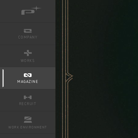
COMPANY
WORKS
ミュータントタートルズ：ラスト・ローニン
MAGAZINE
NINJA GAIDEN 4
RECRUIT
ベヨネッタ オリジンズ:
セレッサと迷子の悪魔
WORK ENVIRONMENT
BAYONETTA 3
ベヨネッタ3