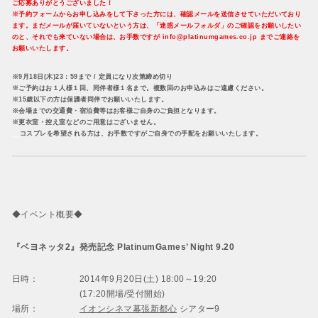
ご応募ありがとうございました！
※予約フォームからお申し込みをして下さった方には、確認メールを送信させていただいており
ます。まだメールが届いていないという方は、「迷惑メールフォルダ」のご確認をお願いしたい
のと、それでも来ていない場合は、お手数ですが info@platinumgames.co.jp までご連絡を
お願いいたします。
※9月18日(木)23：59まで / 定員になり次第締め切り
※ご予約はお１人様１回、同伴者様１名まで。複数回のお申込みはご遠慮ください。
※15歳以下の方は保護者同伴でお願いいたします。
※会場までの交通費・宿泊費等はお客様ご自身のご負担となります。
※更衣室・控え室などのご用意はございません。
__
コスプレを希望される方は、お手数ですがご自身での手配をお願いいたします。
◆イベント概要◆
『ベヨネッタ2』発売記念 PlatinumGames’ Night 9.20
日時：
2014年9月20日(土) 18:00～19:20
(17:20開場/受付開始)
場所：
イオンシネマ幕張新都心
シアター9