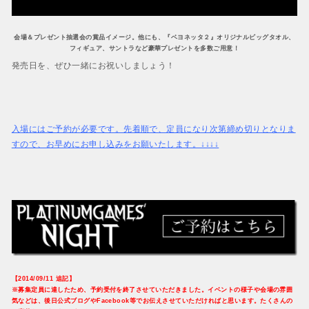
会場＆プレゼント抽選会の賞品イメージ。他にも、『ベヨネッタ２』オリジナルビッグタオル、
フィギュア、サントラなど豪華プレゼントを多数ご用意！
発売日を、ぜひ一緒にお祝いしましょう！
入場にはご予約が必要です。先着順で、定員になり次第締め切りとなりま
すので、お早めにお申し込みをお願いたします。↓↓↓↓
【2014/09/11 追記】
※募集定員に達したため、予約受付を終了させていただきました。イベントの様子や会場の雰囲
気などは、後日公式ブログやFacebook等でお伝えさせていただければと思います。たくさんの