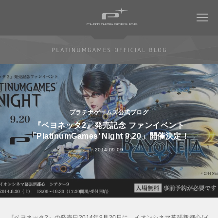
COMPANY
WORKS
会社情報トップ
プラチナゲームズ公式ブログ
会社概要
MAGAZINE
すべてのタイトル
『ベヨネッタ2』発売記念 ファンイベント
社長メッセージ
「PlatinumGames’ Night 9.20」開催決定！
ミュータントタートルズ：ラスト・ローニン
RECRUIT
社名について
2014.09.09
NINJA GAIDEN 4
WORK ENVIRONMENT
パーパス ＆ バリュー
ベヨネッタ オリジンズ:
会社からのお知らせ
セレッサと迷子の悪魔
CONTACT
アクセス
BAYONETTA 3
ベヨネッタ3
『
ベヨネッタ2
』の発売日2014年9月20日に、
イオンシネマ幕張新都心
(イ