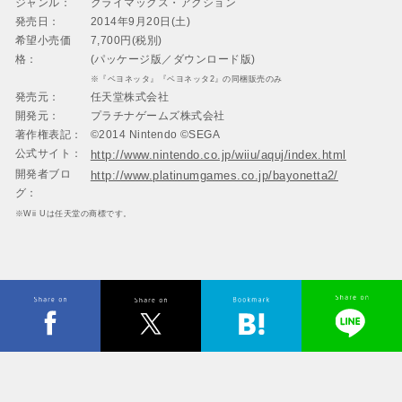
ジャンル：
クライマックス・アクション
発売日：
2014年9月20日(土)
希望小売価
7,700円(税別)
格：
(パッケージ版／ダウンロード版)
※『ベヨネッタ』『ベヨネッタ2』の同梱販売のみ
発売元：
任天堂株式会社
開発元：
プラチナゲームズ株式会社
著作権表記：
©2014 Nintendo ©SEGA
公式サイト：
http://www.nintendo.co.jp/wiiu/aquj/index.html
開発者ブロ
http://www.platinumgames.co.jp/bayonetta2/
グ：
※Wii Uは任天堂の商標です。