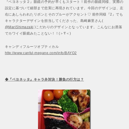
『ベヨネッタ２』眼鏡の予約が早くもスタート！前作の眼鏡同様、実際の
設定に基づいて細部まで忠実に再現されています。今回のデザインは、左
右にあしらわれたリボンとそのブルーがアクセント♡ 前作同様『2』でも
キャラクターデザインを担当してくださった、島崎麻里さん(
@MariShimazaki
)こだわりのデザインとなっています。こんなにお洒落
でカワイイ眼鏡みたことない！！(＞∇＜)
キャンディフルーツオプティカル
http://www.canful-megane.com/info/BAYO2
◆『ベヨネッタ』キャラ弁対決！勝負の行方は？