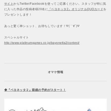
サイト
からTwitter/Facebookを使ってご応募ください。スタッフが特に気
に入った作品の投稿者様20名に
『ベヨネッタ2』オリジナルQUOカード
を
プレゼントします！
あっと驚く神ショット、お待ちしています！Ψ(｀∀´)Ψ
スペシャルサイト
http://www.platinumgames.co.jp/bayonetta2/contest/
オマケ情報
◆『ベヨネッタ２』眼鏡の予約がスタート！