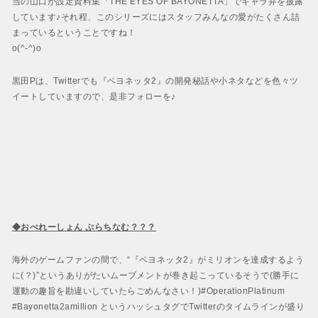
当の山口が設定資料集「THE EYES OF BAYONETTA」でキャラ弁を披露
しています♪それ程、このシリーズにはスタッフみんなの愛がたくさん詰
まっているということですね！
o(^-^)o
黒田Pは、Twitterでも『ベヨネッタ2』の開発秘話や小ネタなどを色々ツ
イートしていますので、是非フォローを♪
◆おぺれーしょん ぷらちなむ？？？
海外のゲームファンの間で、“『ベヨネッタ2』がミリオンを達成するよう
に(？)”というありがたいムーブメントが巻き起こっているそうで(勝手に
運動の趣旨を勘違いしていたらごめんなさい！)#OperationPlatinum
#Bayonetta2amillion というハッシュタグでTwitterのタイムラインが盛り