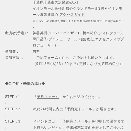
千葉県千葉市美浜区豊砂1-1
イオンモール幕張新都心グランドモール3階▼イオンモ
ール幕張新都心
アクセスガイド
※イベントの来場者を対象とした駐車料金の特別割引サービスはありませ
ん。
出演者(予定)：
神谷英樹(スーパーバイザー)、橋本祐介(ディレクター)、
黒田晶子(プロデューサー)、稲葉敦志(エグゼクティブプ
ロデューサー)
参加費：
無料
参加方法 ：
「
予約フォーム
」から、ご予約をお願いたします。
（9月18日(木)23：59まで / 定員になり次第締め切り）
◆ご予約・来場の流れ◆
STEP：1
「
予約フォーム
」からお申込みください。
↓
STEP：2
概ね24時間以内に「予約完了メール」が届きます。
↓
STEP：3
イベント当日、「予約完了メール」を印刷して受付まで
↓
お持ちいただくか、携帯端末に文面を表示してご提示く