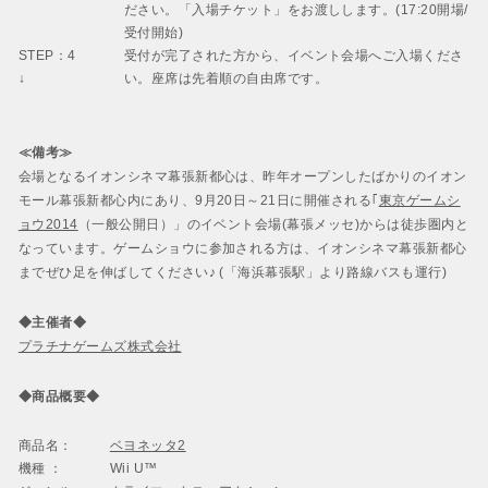
ださい。「入場チケット」をお渡しします。(17:20開場/
受付開始)
STEP：4
受付が完了された方から、イベント会場へご入場くださ
↓
い。座席は先着順の自由席です。
≪備考≫
会場となるイオンシネマ幕張新都心は、昨年オープンしたばかりのイオン
モール幕張新都心内にあり、9月20日～21日に開催される｢
東京ゲームシ
ョウ2014
（一般公開日）」のイベント会場(幕張メッセ)からは徒歩圏内と
なっています。ゲームショウに参加される方は、イオンシネマ幕張新都心
までぜひ足を伸ばしてください♪ (「海浜幕張駅」より路線バスも運行)
◆主催者◆
プラチナゲームズ株式会社
◆商品概要◆
商品名：
ベヨネッタ2
機種 ：
Wii U™