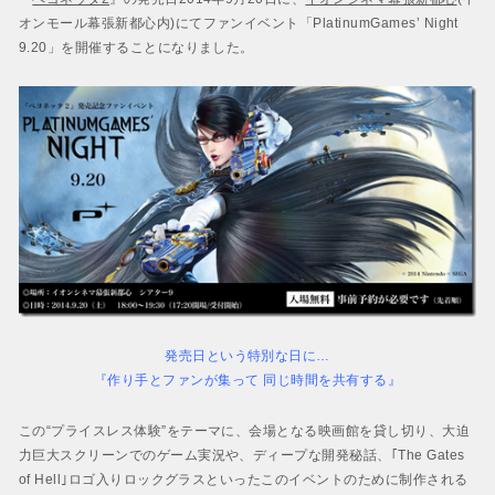
BAYONETTA 2
オンモール幕張新都心内)にてファンイベント「PlatinumGames’ Night
ベヨネッタ2
9.20」を開催することになりました。
BAYONETTA
ベヨネッタ
発売日という特別な日に…
『作り手とファンが集って 同じ時間を共有する』
この“プライスレス体験”をテーマに、会場となる映画館を貸し切り、大迫
力巨大スクリーンでのゲーム実況や、ディープな開発秘話、｢The Gates
of Hell｣ロゴ入りロックグラスといったこのイベントのために制作される