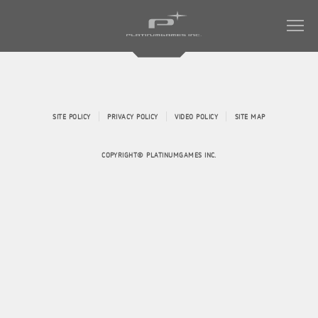
COMPANY
SITE POLICY
PRIVACY POLICY
VIDEO POLICY
SITE MAP
WORKS
会社情報トップ
COPYRIGHT© PLATINUMGAMES INC.
会社概要
MAGAZINE
すべてのタイトル
社長メッセージ
ミュータントタートルズ：ラスト・ローニン
RECRUIT
社名について
NINJA GAIDEN 4
WORK ENVIRONMENT
パーパス ＆ バリュー
ベヨネッタ オリジンズ:
会社からのお知らせ
セレッサと迷子の悪魔
CONTACT
アクセス
BAYONETTA 3
ベヨネッタ3