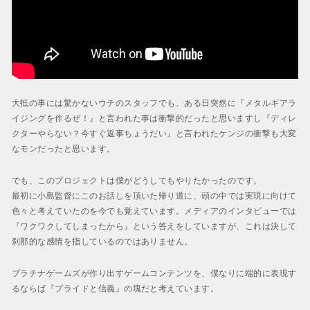
大抵の事には驚かないウチのスタッフでも、ある日突然に『メタルギアラ
イジングを作るぜ！』と言われた事は衝撃的だったと思いますし『ディレ
クターやらない？今すぐ返事ちょうだい』と言われたケンジの衝撃も大変
なモンだったと思います。
でも、このプロジェクトは僕がどうしてもやりたかったのです。
最初に小島監督にこのお話しを頂いた帰り道に、頭の中では実現に向けて
色々と考えていたのを今でも覚えています。メディアのインタビューでは
『ワクワクしてしまったから』という答えをしていますが、これは決して
刹那的な感情を指しているのではありません。
プラチナゲームズが作り出すゲームコンテンツを、僕なりに端的に表現す
るならば『プライドと信義』の塊だと考えています。