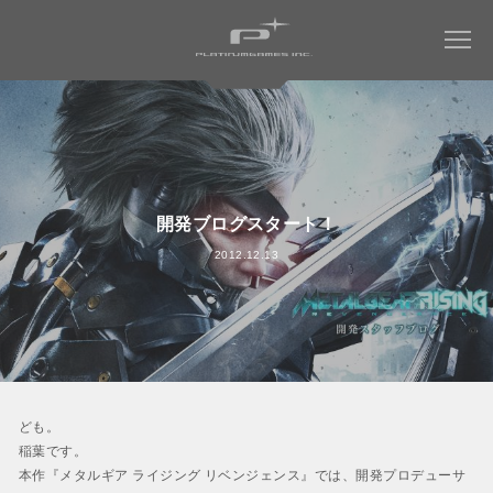
COMPANY
WORKS
会社情報トップ
開発ブログスタート！
会社概要
2012.12.13
MAGAZINE
すべてのタイトル
社長メッセージ
ミュータントタートルズ：ラスト・ローニン
RECRUIT
社名について
NINJA GAIDEN 4
WORK ENVIRONMENT
パーパス ＆ バリュー
ベヨネッタ オリジンズ:
会社からのお知らせ
セレッサと迷子の悪魔
CONTACT
ども。
アクセス
BAYONETTA 3
稲葉です。
ベヨネッタ3
本作『メタルギア ライジング リベンジェンス』では、開発プロデューサ