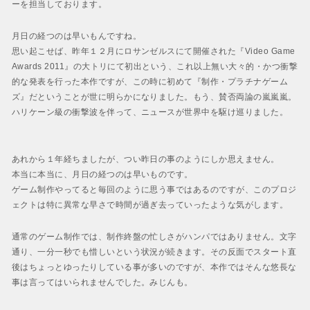
BAYONETTA 2
ーを担当しております。
ベヨネッタ2
月日の経つのは早いもんですね。
BAYONETTA
思い起こせば、昨年１２月にロサンゼルスにて開催された『Video Game
ベヨネッタ
Awards 2011』の大トリにて初出という、これ以上無い大々的・かつ衝撃
的な発表を行った本作ですが、この時に初めて『制作・プラチナゲーム
ズ』だということが世に明らかになりました。もう、賛否両論の嵐嵐嵐。
ハリケーン級の衝撃波を伴って、ニュースが世界中を駆け巡りました。
あれから１年経ちましたが、つい昨日の事のようにしか思えません。
本当に本当に、月日の経つのは早いものです。
ゲーム制作やってると毎回のように思う事ではあるのですが、このプロジ
ェクトは特に異常な早さで時間が過ぎ去っていったような気がします。
通常のゲーム制作では、制作終盤の忙しさがハンパではありません。文字
通り、一分一秒でも惜しいという状況が続きます。その反面でスタート直
後はちょっとゆったりしている事が多いのですが、本作ではそんな悠長な
事は言ってはいられませんでした。みじんも。