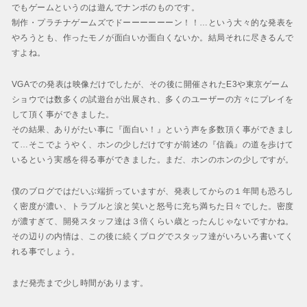
でもゲームというのは遊んでナンボのものです。
制作・プラチナゲームズでドーーーーーーン！！…という大々的な発表を
やろうとも、作ったモノが面白いか面白くないか。結局それに尽きるんで
すよね。
VGAでの発表は映像だけでしたが、その後に開催されたE3や東京ゲーム
ショウでは数多くの試遊台が出展され、多くのユーザーの方々にプレイを
して頂く事ができました。
その結果、ありがたい事に『面白い！』という声を多数頂く事ができまし
て…そこでようやく、ホンの少しだけですが前述の『信義』の道を歩けて
いるという実感を得る事ができました。まだ、ホンのホンの少しですが。
僕のブログではだいぶ端折っていますが、発表してからの１年間も恐ろし
く密度が濃い、トラブルと涙と笑いと怒号に充ち満ちた日々でした。密度
が濃すぎて、開発スタッフ達は３倍くらい歳とったんじゃないですかね。
その辺りの内情は、この後に続くブログでスタッフ達がいろいろ書いてく
れる事でしょう。
まだ発売まで少し時間があります。