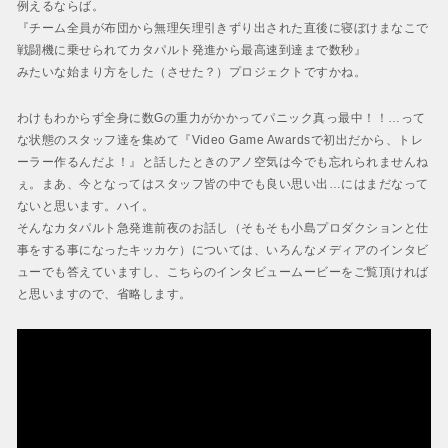
例えるならば。
『チーム全員が布団から無理矢理引きずり出された直後に寝ぼけまなこで
戦闘機に乗せられてカタパルト発進から最高速到達まで数秒』
みたいな始まり方をした（させた？）プロジェクトですかね。
わけもわからず全身に数Gの重力がかかってパニック真っ最中！！…って
な状態のスタッフ達を集めて『Video Game Awardsで初出だから、トレ
ーラー作るんだよ！』と話したときのアノ空気は今でも忘れられませんね
ぇ。まあ、今となってはスタッフ皆の中でも良い思い出…にはまだなって
ないと思います。ハイ。
そんなカタパルト急発進前夜のお話し（そもそも小島プロダクションと仕
事をする事になったキッカケ）については、いろんなメディアのインタビ
ューでも答えていますし、こちらのインタビュームービーをご覧頂ければ
と思いますので、省略します。