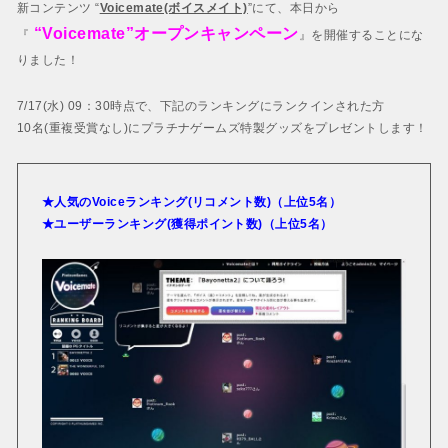
BAYONETTA 2
新コンテンツ “
Voicemate(ボイスメイト)
”にて、本日から
ベヨネッタ2
“Voicemate”オープンキャンペーン
『
』を開催することにな
BAYONETTA
りました！
ベヨネッタ
7/17(水) 09：30時点で、下記のランキングにランクインされた方
10名(重複受賞なし)にプラチナゲームズ特製グッズをプレゼントします！
★人気のVoiceランキング(リコメント数)（上位5名）
★ユーザーランキング(獲得ポイント数)（上位5名）