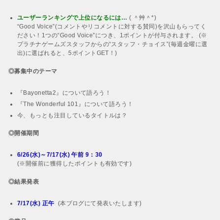
ユーザーランキングで上位になるには…
( ＾艸＾*)
“Good Voice”(コメントやリコメントに対する賛同)を沢山もらってく
ださい！1つの“Good Voice”につき、1ポイントが付与されます。 (※
プラチナゲームズスタッフからの“スタッフ・チョイス”(毎週金曜に選
出)に選ばれると、5ポイントGET！)
◎募集中のテーマ
『Bayonetta2』について語ろう！
『The Wonderful 101』について語ろう！
今、もっとも注目しているタイトルは？
◎開催期間
6/26(水)～7/17(水) 午前 9：30
(※開催前に獲得したポイントも有効です)
◎結果発表
7/17(水) 正午
(本ブログにて発表いたします)