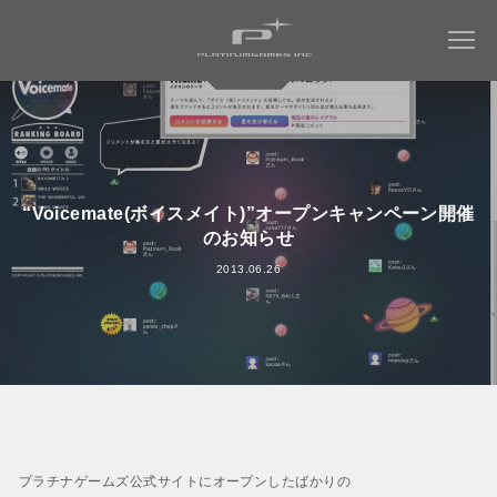
COMPANY
“Voicemate(ボイスメイト)”オープンキャンペーン開催
WORKS
会社情報トップ
のお知らせ
会社概要
MAGAZINE
2013.06.26
すべてのタイトル
社長メッセージ
ミュータントタートルズ：ラスト・ローニン
RECRUIT
社名について
NINJA GAIDEN 4
WORK ENVIRONMENT
パーパス ＆ バリュー
ベヨネッタ オリジンズ:
会社からのお知らせ
セレッサと迷子の悪魔
CONTACT
アクセス
BAYONETTA 3
ベヨネッタ3
プラチナゲームズ公式サイトにオープンしたばかりの