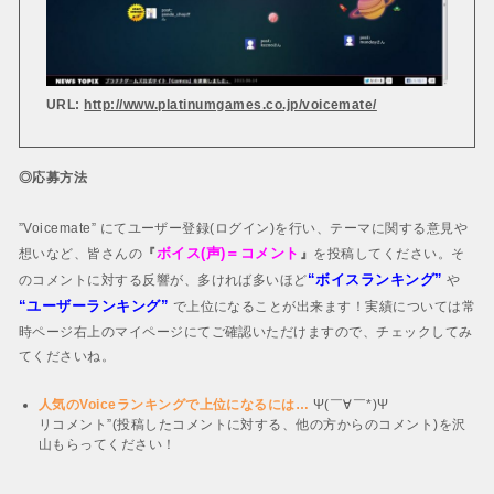
URL:
http://www.platinumgames.co.jp/voicemate/
◎応募方法
”Voicemate” にてユーザー登録(ログイン)を行い、テーマに関する意見や
ボイス(声)＝コメント
想いなど、皆さんの
『
』
を投稿してください。そ
“ボイスランキング”
のコメントに対する反響が、多ければ多いほど
や
“ユーザーランキング”
で上位になることが出来ます！実績については常
時ページ右上のマイページにてご確認いただけますので、チェックしてみ
てくださいね。
人気のVoiceランキングで上位になるには…
Ψ(￣∀￣*)Ψ
リコメント”(投稿したコメントに対する、他の方からのコメント)を沢
山もらってください！