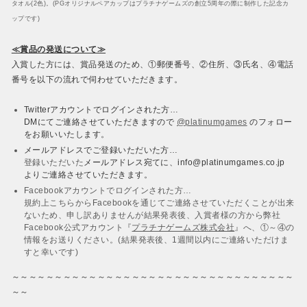
タオル(2色)。(PGオリジナルペアカップはプラチナゲームズの創立5周年の際に制作した記念カ
ップです)
≪賞品の発送について≫
入賞した方には、賞品発送のため、①郵便番号、②住所、③氏名、④電話
番号を以下の流れで伺わせていただきます。
Twitterアカウントでログインされた方…
DMにてご連絡させていただきますので
@platinumgames
のフォロー
をお願いいたします。
メールアドレスでご登録いただいた方…
登録いただいた
メールアドレス宛てに、info@platinumgames.co.jp
よりご連絡させていただきます。
Facebookアカウントでログインされた方…
規約上こちらからFacebookを通じてご連絡させていただくことが出来
ないため、申し訳ありませんが結果発表後、入賞者様の方から弊社
Facebook公式アカウント『
プラチナゲームズ株式会社
』へ、①～④の
情報をお送りください。(結果発表後、1週間以内にご連絡いただけま
すと幸いです)
～～～～～～～～～～～～～～～～～～～～～～～～～～～～～～～～～
～～