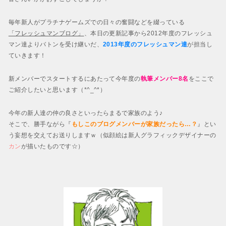
毎年新人がプラチナゲームズでの日々の奮闘などを綴っている
「フレッシュマンブログ」
、本日の更新記事から2012年度のフレッシュ
マン達よりバトンを受け継いだ、
2013年度のフレッシュマン
達
が担当し
ていきます！
新メンバーでスタートするにあたって今年度の
執筆メンバー8名
をここで
ご紹介したいと思います（*^_^*）
今年の新人達の仲の良さといったらまるで家族のよう♪
そこで、勝手ながら『
もしこのブログメンバーが家族だったら…？
』とい
う妄想を交えてお送りしますｗ（似顔絵は新人グラフィックデザイナーの
カン
が描いたものです☆）