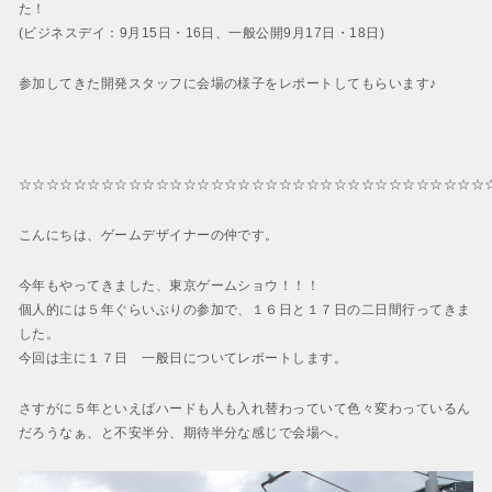
BAYONETTA 2
た！
ベヨネッタ2
(ビジネスデイ：9月15日・16日、一般公開9月17日・18日)
BAYONETTA
参加してきた開発スタッフに会場の様子をレポートしてもらいます♪
ベヨネッタ
☆☆☆☆☆☆☆☆☆☆☆☆☆☆☆☆☆☆☆☆☆☆☆☆☆☆☆☆☆☆☆☆☆☆
こんにちは、ゲームデザイナーの仲です。
今年もやってきました、東京ゲームショウ！！！
個人的には５年ぐらいぶりの参加で、１６日と１７日の二日間行ってきま
した。
今回は主に１７日 一般日についてレポートします。
さすがに５年といえばハードも人も入れ替わっていて色々変わっているん
だろうなぁ、と不安半分、期待半分な感じで会場へ。