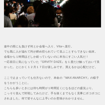
途中の雨にも負けず何とか会場へ入り、Vitaへ直行。
でも既に人が溢れて列が締め切られていて並ぶことすらできない始末。
会場から１時間ほどしか経っていないのに本当にすごい人気だ！
一応前日に気になっていた『GRVITY DAZE』を１度だけ触っておいて良
かった。とにかく１２月１７日が楽しみです。買えるかは心配だけど。
ここで止まっていても仕方ないので、本命の『MAX ANARCHY』の様子
をうかがうことに。
こちらも多いときには待ち時間が１時間近くになるほどの盛況ぶり。
こっそり並んで対戦してみたけど、手を抜くまでもなく見事にボコボコに
されました。何で皆そんなに上手いのか意味がわかりません。