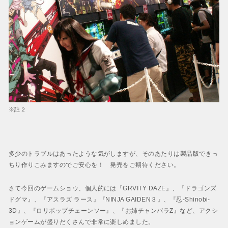
※註２
多少のトラブルはあったような気がしますが、そのあたりは製品版できっ
ちり作りこみますのでご安心を！ 発売をご期待ください。
さて今回のゲームショウ、個人的には『GRVITY DAZE』、『ドラゴンズ
ドグマ』、『アスラズ ラース』『NINJA GAIDEN３』、『忍-Shinobi-
3D』、『ロリポップチェーンソー』、『お姉チャンバラZ』など、アクシ
ョンゲームが盛りだくさんで非常に楽しめました。