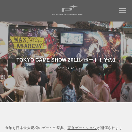
COMPANY
WORKS
会社情報トップ
TOKYO GAME SHOW 2011レポート！その1
会社概要
2011.09.20
MAGAZINE
すべてのタイトル
社長メッセージ
ミュータントタートルズ：ラスト・ローニン
RECRUIT
社名について
NINJA GAIDEN 4
WORK ENVIRONMENT
パーパス ＆ バリュー
ベヨネッタ オリジンズ:
会社からのお知らせ
セレッサと迷子の悪魔
CONTACT
アクセス
BAYONETTA 3
ベヨネッタ3
今年も日本最大規模のゲームの祭典、
東京ゲームショウ
が開催されまし