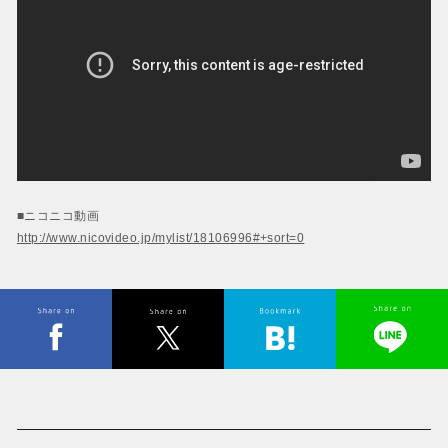
■ニコニコ動画
http://www.nicovideo.jp/mylist/18106996#+sort=0