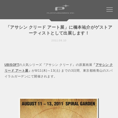
「アサシン クリード アート展」に橋本祐介がゲストア
ーティストとして出展します！
COMPANY
2011.08.10
WORKS
会社情報トップ
会社概要
MAGAZINE
すべてのタイトル
UBISOFT
の人気シリーズ『アサシン クリード』の原案画展
「
アサシン ク
社長メッセージ
リード アート展
」
が8/11(木)～13(土) までの3日間、東京都南青山のスパ
ミュータントタートルズ：ラスト・ローニン
RECRUIT
イラルガーデンにて開催されます。
社名について
NINJA GAIDEN 4
WORK ENVIRONMENT
パーパス ＆ バリュー
ベヨネッタ オリジンズ:
会社からのお知らせ
セレッサと迷子の悪魔
CONTACT
アクセス
BAYONETTA 3
ベヨネッタ3