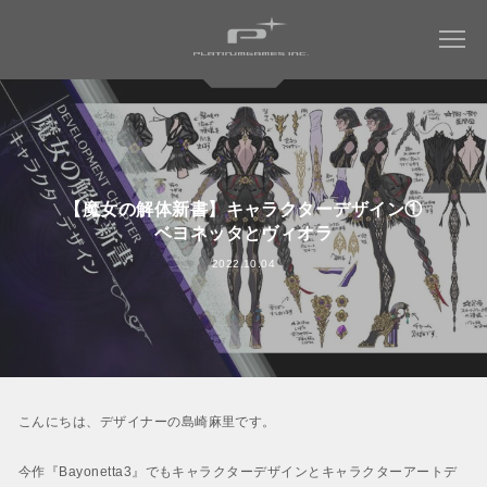
COMPANY
【魔女の解体新書】キャラクターデザイン①
WORKS
会社情報トップ
ベヨネッタとヴィオラ
会社概要
MAGAZINE
2022.10.04
すべてのタイトル
社長メッセージ
ミュータントタートルズ：ラスト・ローニン
RECRUIT
社名について
NINJA GAIDEN 4
WORK ENVIRONMENT
パーパス ＆ バリュー
ベヨネッタ オリジンズ:
会社からのお知らせ
セレッサと迷子の悪魔
CONTACT
こんにちは、デザイナーの島崎麻里です。
アクセス
BAYONETTA 3
ベヨネッタ3
今作『Bayonetta3』でもキャラクターデザインとキャラクターアートデ