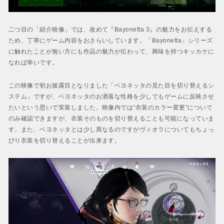
二つ目の「紹介映像」では、改めて『Bayonetta 3』の魅力をお伝えする
ため、丁寧にゲーム内容をおさらいしています。「Bayonetta」シリーズ
に触れたことが無い方にも作品の魅力が伝わって、興味を持つキッカケに
なれば幸いです。
この映像で初お披露目となりました「ベヨネッタの見た目を切り替えるシ
ステム」ですが、ベヨネッタのお洒落な性格を少しでもゲームに反映させ
たいという思いで実装しました。映像内では“衣装のカラー変更”について
のみ確認できますが、衣装そのものを切り替えることも可能になっていま
す。また、ベヨネッタとは少し異なるのですがヴィオラについてもちょっ
ぴり衣装を切り替えることが出来ます。