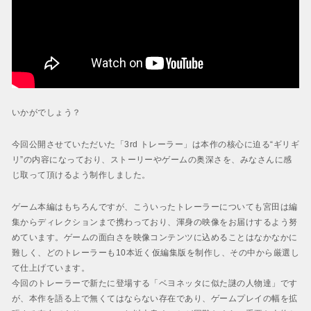
いかがでしょう？
今回公開させていただいた「3rd トレーラー」は本作の核心に迫る“ギリギ
リ”の内容になっており、ストーリーやゲームの奥深さを、みなさんに感
じ取って頂けるよう制作しました。
ゲーム本編はもちろんですが、こういったトレーラーについても宮田は編
集からディレクションまで携わっており、渾身の映像をお届けするよう努
めています。ゲームの面白さを映像コンテンツに込めることはなかなかに
難しく、どのトレーラーも10本近く仮編集版を制作し、その中から厳選し
て仕上げています。
今回のトレーラーで新たに登場する「ベヨネッタに似た謎の人物達」です
が、本作を語る上で無くてはならない存在であり、ゲームプレイの幅を拡