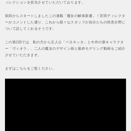
BAYONETTA 2
ィレクションを担当させていただいております。
ベヨネッタ2
前回からスタートしましたこの連載「魔女の解体新書」！宮田ディレクタ
BAYONETTA
ーがコメントした通り、これから様々なスタッフが自分たちの得意分野に
ベヨネッタ
ついて話してくれるそうです。
この第2回では、私の方から主人公「ベヨネッタ」と今作の新キャラクタ
ー「ヴィオラ」、二人の魔女のデザイン画と最終モデリング動画をご紹介
させていただきます。
まずはこちらをご覧ください。